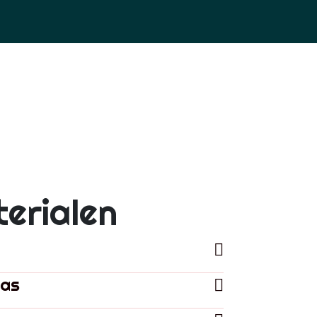
erialen
las