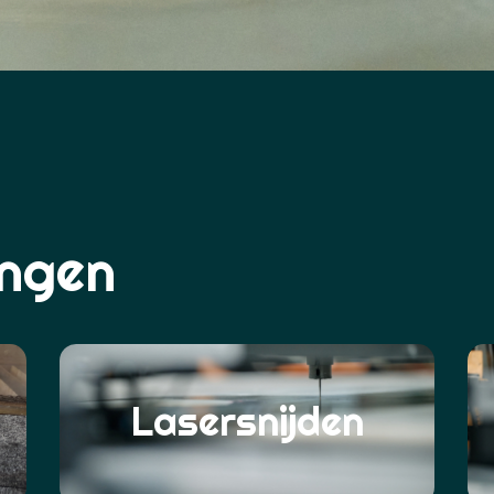
ngen
Lasersnijden