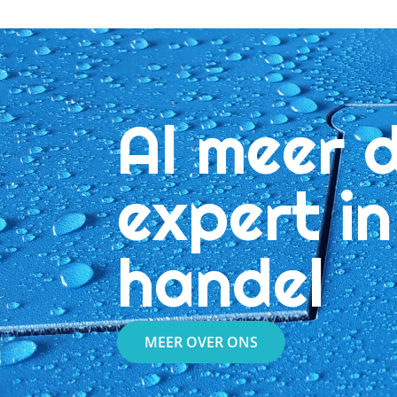
Al meer 
expert i
handel
MEER OVER ONS